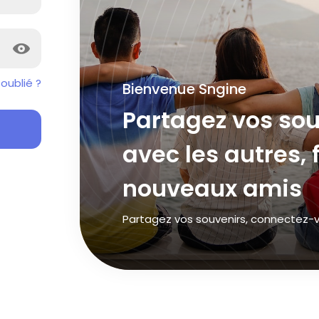
oublié ?
Bienvenue Sngine
Partagez vos so
avec les autres,
nouveaux amis
Partagez vos souvenirs, connectez-v