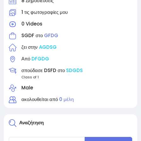
8 Δημοσιεύσεις
1 τις φωτογραφίες μου
0 Videos
SGDF στο
GFDG
ζει στην
AGDSG
Από
DFGDG
σπούδασε DSFD στο
SDGDS
Class of 1
Male
ακολουθείται από
0 μέλη
Αναζήτηση