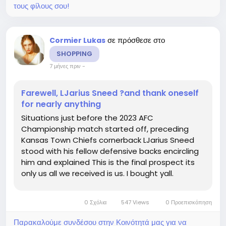
τους φίλους σου!
σε πρόσθεσε στο
Cormier Lukas
SHOPPING
7 μήνες πριν
-
Farewell, LJarius Sneed ?and thank oneself
for nearly anything
Situations just before the 2023 AFC
Championship match started off, preceding
Kansas Town Chiefs cornerback LJarius Sneed
stood with his fellow defensive backs encircling
him and explained This is the final prospect its
only us all we received is us. I bought yall.
Comprise my again whilst I will need each one
particular of yall.Note Sneeds speech happens
0 Σχόλια
547 Views
0 Προεπισκόπηση
at the 1420 some, this may possibly...
Παρακαλούμε συνδέσου στην Κοινότητά μας για να