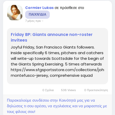
σε πρόσθεσε στο
Cormier Lukas
ΠΑΙΧΝΊΔΙΑ
7 μήνες πριν
-
Friday BP: Giants announce non-roster
invitees
Joyful Friday, San Francisco Giants followers.
Inside specifically 6 times, pitchers and catchers
will write-up towards Scottsdale for the begin of
the Giants Spring Exercising. 5 times afterwards
https://www.sfgsportsstore.com/collections/john-
montefusco-jersey, comprehensive squad
exercise routines will start out. And upon
Thursday, the Giants uncovered who will be at
0 Σχόλια
536 Views
0 Προεπισκόπηση
Spring Doing exercises...
Παρακαλούμε συνδέσου στην Κοινότητά μας για να
δηλώσεις τι σου αρέσει, να σχολιάσεις και να μοιραστείς με
τους φίλους σου!