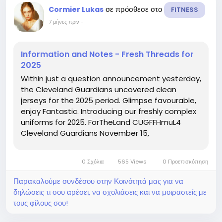
σε πρόσθεσε στο
Cormier Lukas
FITNESS
7 μήνες πριν
-
Information and Notes - Fresh Threads for
2025
Within just a question announcement yesterday,
the Cleveland Guardians uncovered clean
jerseys for the 2025 period. Glimpse favourable,
enjoy Fantastic. Introducing our freshly complex
uniforms for 2025. ForTheLand CUGFFHmuL4
Cleveland Guardians November 15,
2024Contemporary unis chr6qiJu6y Zack Meisel
November 15 Cam Gallagher Jersey, 2024I am a
0 Σχόλια
565 Views
0 Προεπισκόπηση
huge lover of the crimson and blue jerseys,...
Παρακαλούμε συνδέσου στην Κοινότητά μας για να
δηλώσεις τι σου αρέσει, να σχολιάσεις και να μοιραστείς με
τους φίλους σου!