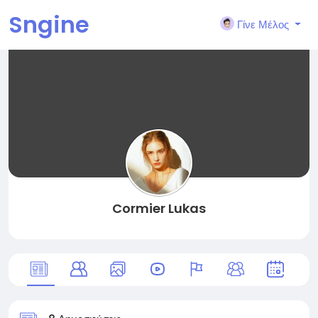
Sngine
Γίνε Μέλος
Cormier Lukas