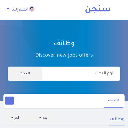
سنجن
انضم إلينا
وظائف
Discover new jobs offers
البحث
اكتشف
وظائف
بلد
آخر