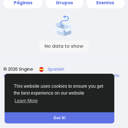
Páginas
Grupos
Eventos
No data to show
© 2026 Sngine
Spanish
About
Términos
Privacidad
Contact Us
Directorio
This website uses cookies to ensure you get
the best experience on our website
Learn More
Got It!