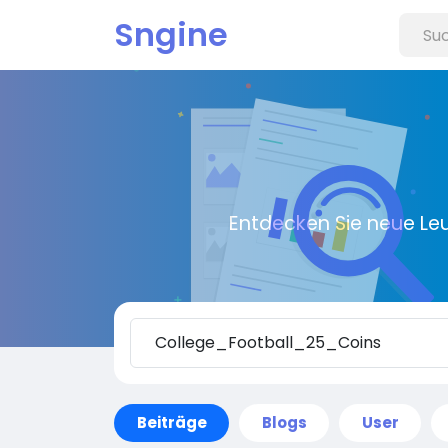
Sngine
Entdecken Sie neue Le
Beiträge
Blogs
User