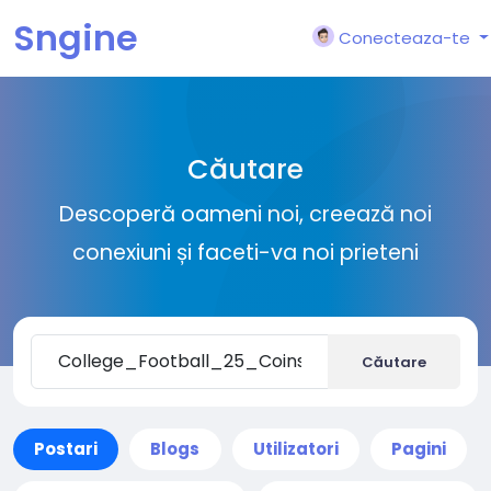
Sngine
Conecteaza-te
Căutare
Descoperă oameni noi, creează noi
conexiuni și faceti-va noi prieteni
Căutare
Postari
Blogs
Utilizatori
Pagini