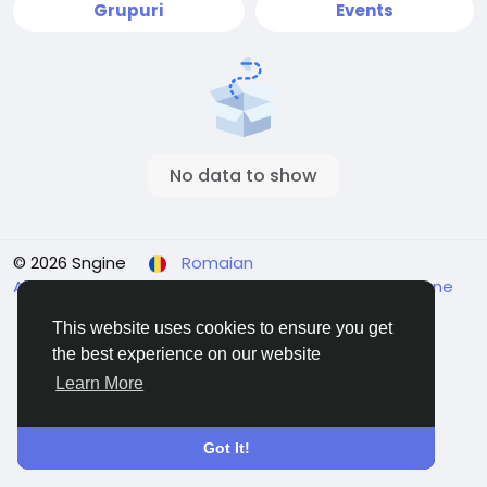
Grupuri
Events
No data to show
© 2026 Sngine
Romaian
About
Termeni
Confidențialitate
Contacteaza-ne
Director
This website uses cookies to ensure you get
the best experience on our website
Learn More
Got It!