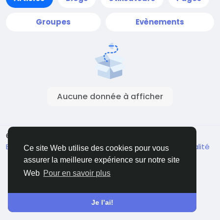
Groupes
Evènements
Aucune donnée à afficher
© 2026 Sngine
French
Environ
Conditions générale de vente
Confidentialité
Ce site Web utilise des cookies pour vous
Contactez nous
Annuaire
assurer la meilleure expérience sur notre site
Web
Pour en savoir plus
Je l’ai!