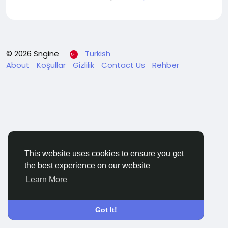
© 2026 Sngine
Turkish
About
Koşullar
Gizlilik
Contact Us
Rehber
This website uses cookies to ensure you get
the best experience on our website
Learn More
Got It!