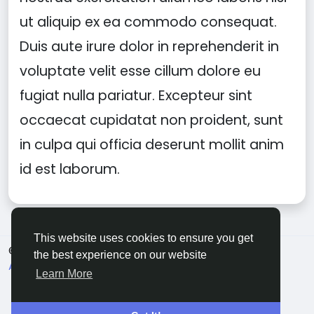
ut aliquip ex ea commodo consequat.
Duis aute irure dolor in reprehenderit in
voluptate velit esse cillum dolore eu
fugiat nulla pariatur. Excepteur sint
occaecat cupidatat non proident, sunt
in culpa qui officia deserunt mollit anim
id est laborum.
This website uses cookies to ensure you get
© 2026 Sngine
English
the best experience on our website
About
Terms
Privacy
Contact Us
Directory
Learn More