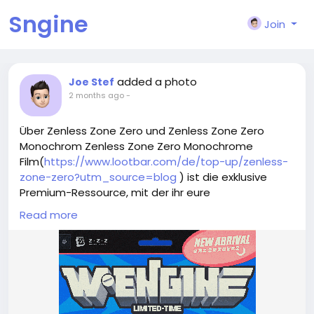
Sngine
Join
added a photo
Joe Stef
2 months ago
-
Über Zenless Zone Zero und Zenless Zone Zero
Monochrom Zenless Zone Zero Monochrome
Film(
https://www.lootbar.com/de/top-up/zenless-
zone-zero?utm_source=blog
) ist die exklusive
Premium-Ressource, mit der ihr eure
Lieblingsagenten und limitierte Skins direkt
Read more
freischalten könnt.
Dieses begehrte Zahlungsmittel verwandelt ihr auf
Knopfdruck in Polychrom, um seltene Signale und W-
Engine-Banner zu ziehen.
Über autorisierte Handelsplattformen wie das
Zenless Zone Zero Aufladezentrum von LootBar