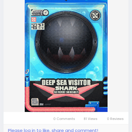
könnt ihr euer Zenless Zone Zero Monochrome Film
sicher und schnell aufstocken.
Warum Zenless Zone Zero Top Up bei LootBar?
Falls Spieler ein Zenless Zone Zero top
up(
https://www.lootbar.com/de/top-up/zenless-
zone-zero?utm_source=blog
) für Monochrome
Film durchführen möchten, sollten sie die Plattform
loo
0 Comments
81 Views
0 Reviews
Please log in to like, share and comment!