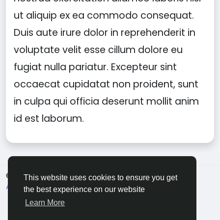
ut aliquip ex ea commodo consequat.
Duis aute irure dolor in reprehenderit in
voluptate velit esse cillum dolore eu
fugiat nulla pariatur. Excepteur sint
occaecat cupidatat non proident, sunt
in culpa qui officia deserunt mollit anim
id est laborum.
© 2026 Sngine
Dutch
This website uses cookies to ensure you get
About
Voorwaarden
Privacy
Contact Us
the best experience on our website
Bedrijvengids
Learn More