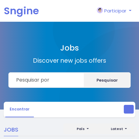
Sngine
Participar
Jobs
Discover new jobs offers
Pesquisar
Encontrar
JOBS
País
Latest