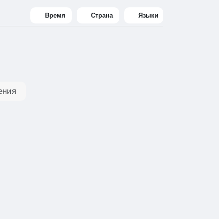
Время
Страна
Языки
ения