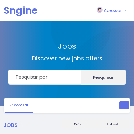
Sngine
Acessar
Jobs
Discover new jobs offers
Pesquisar
Encontrar
JOBS
País
Latest