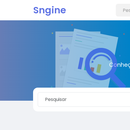
Sngine
Conheç