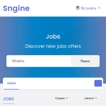
Sngine
Вступить
Jobs
Discover new jobs offers
Поиск
Найти
JOBS
Страна
Latest