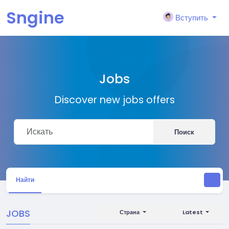
Sngine
Вступить
Jobs
Discover new jobs offers
Поиск
Найти
JOBS
Страна
Latest