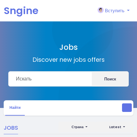
Sngine
Вступить
Jobs
Discover new jobs offers
Поиск
Найти
JOBS
Страна
Latest