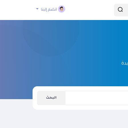
انضم إلينا
دة
البحث