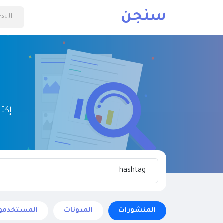
سنجن
إكت
المنشورات
المدونات
المستخدمو