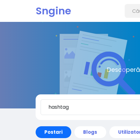
Sngine
Descoperă o
Postari
Blogs
Utilizato