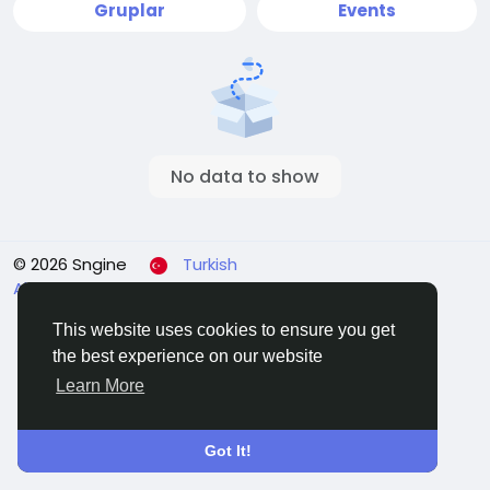
Gruplar
Events
No data to show
© 2026 Sngine
Turkish
About
Koşullar
Gizlilik
Contact Us
Rehber
This website uses cookies to ensure you get
the best experience on our website
Learn More
Got It!