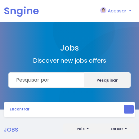
Sngine
Acessar
Jobs
Discover new jobs offers
Pesquisar
Encontrar
JOBS
País
Latest