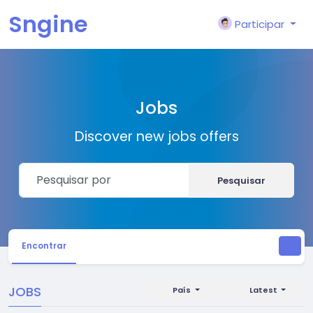
Sngine
Participar
Jobs
Discover new jobs offers
Pesquisar
Encontrar
JOBS
País
Latest