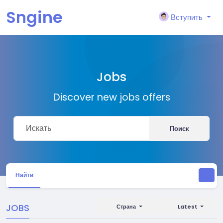
Sngine
Вступить
Jobs
Discover new jobs offers
Поиск
Найти
JOBS
Страна
Latest