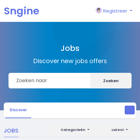
Sngine
Registreer
Jobs
Discover new jobs offers
Zoeken
Discover
JOBS
Categorieën
Latest