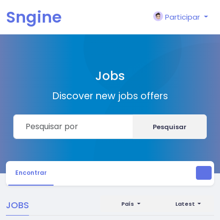
Sngine
Participar
Jobs
Discover new jobs offers
Pesquisar
Encontrar
JOBS
País
Latest