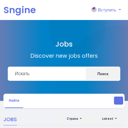
Sngine
Вступить
Jobs
Discover new jobs offers
Поиск
Найти
JOBS
Страна
Latest