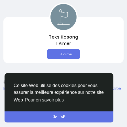
Teks Kosong
1 Aimer
J'aime
© 2026 Sngine
French
Ce site Web utilise des cookies pour vous
Environ
Conditions générale de vente
Confidentialité
assurer la meilleure expérience sur notre site
Contactez nous
Annuaire
Web
Pour en savoir plus
Je l’ai!