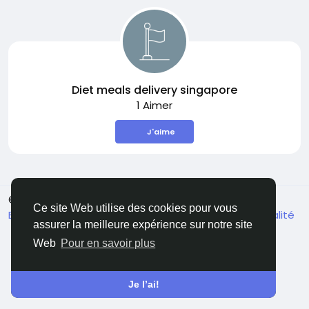
Diet meals delivery singapore
1 Aimer
J'aime
© 2026 Sngine
French
Ce site Web utilise des cookies pour vous
Environ
Conditions générale de vente
Confidentialité
assurer la meilleure expérience sur notre site
Contactez nous
Annuaire
Web
Pour en savoir plus
Je l’ai!